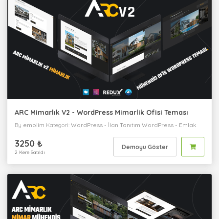
ARC Mimarlık V2 - WordPress Mimarlik Ofisi Teması
By
emolim
Kategori:
WordPress
-
İlan Tanıtım
WordPress
-
Emlak
WordPress
-
İnşaat
WordPress
-
Kişisel
WordPress
-
Kurumsal
3250 ₺
Demoyu Göster
2 Kere Satıldı