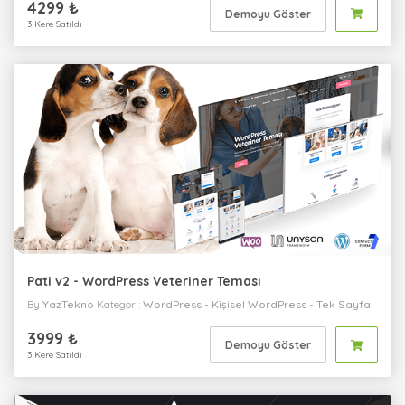
4299 ₺
Demoyu Göster
3 Kere Satıldı
Pati v2 - WordPress Veteriner Teması
By
YazTekno
Kategori:
WordPress
-
Kişisel
WordPress
-
Tek Sayfa
WordPress
-
Sağlık / Medikal
WordPress
-
Kurumsal
3999 ₺
Demoyu Göster
3 Kere Satıldı