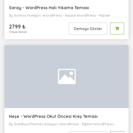
Saray - WordPress Halı Yıkama Teması
By
Sorkos
Kategori:
WordPress
-
İnşaat
WordPress
-
Kişisel
WordPress
-
Kurumsal
2799 ₺
Demoyu Göster
3 Kere Satıldı
Neşe - WordPress Okul Öncesi Kreş Teması
By
GokBoruThemes
Kategori:
WordPress
-
Eğitim
WordPress
-
Kişisel
WordPress
-
Tek Sayfa
WordPress
-
Kurumsal