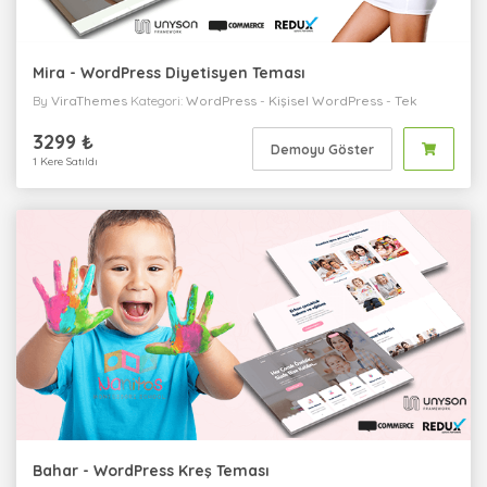
Mira - WordPress Diyetisyen Teması
By
ViraThemes
Kategori:
WordPress
-
Kişisel
WordPress
-
Tek
Sayfa
WordPress
-
Sağlık / Medikal
WordPress
-
Kurumsal
3299 ₺
Demoyu Göster
1 Kere Satıldı
Bahar - WordPress Kreş Teması