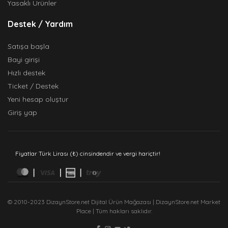
Yasaklı Ürünler
Destek / Yardım
Satışa başla
Bayi girişi
Hızlı destek
Ticket / Destek
Yeni hesap oluştur
Giriş yap
Fiyatlar Türk Lirası (₺) cinsindendir ve vergi hariçtir!
© 2010-2023 DizaynStore.net Dijital Ürün Mağazası | DizaynStore.net Market
Place | Tüm hakları saklıdır.