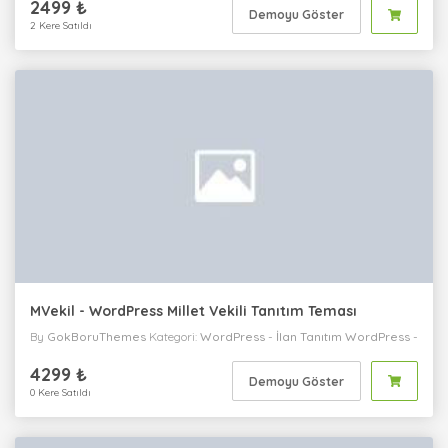
2499 ₺
Demoyu Göster
2 Kere Satıldı
MVekil - WordPress Millet Vekili Tanıtım Teması
By
GokBoruThemes
Kategori:
WordPress
-
İlan Tanıtım
WordPress
-
Eğlence
WordPress
-
Kişisel
WordPress
-
Tek Sayfa
WordPress
-
4299 ₺
Kurumsal
Demoyu Göster
0 Kere Satıldı