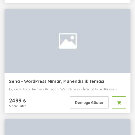
Sena - WordPress Mimar, Mühendislik Teması
By
GokBoruThemes
Kategori:
WordPress
-
İnşaat
WordPress
-
Kişisel
WordPress
-
Tek Sayfa
WordPress
-
Kurumsal
2499 ₺
Demoyu Göster
6 Kere Satıldı