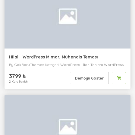
Hilal - WordPress Mimar, Mühendis Teması
By
GokBoruThemes
Kategori:
WordPress
-
İlan Tanıtım
WordPress
-
Emlak
WordPress
-
İnşaat
WordPress
-
Kişisel
WordPress
-
Tek
3799 ₺
Sayfa
WordPress
-
Kurumsal
Demoyu Göster
2 Kere Satıldı