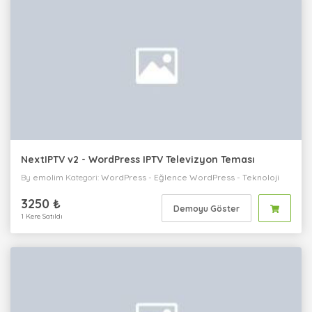
NextIPTV v2 - WordPress IPTV Televizyon Teması
By
emolim
Kategori:
WordPress
-
Eğlence
WordPress
-
Teknoloji
WordPress
-
Kişisel
WordPress
-
Kurumsal
3250 ₺
Demoyu Göster
1 Kere Satıldı