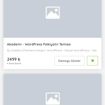
Akademi - WordPress Psikiyatri Teması
By
GokBoruThemes
Kategori:
WordPress
-
Kişisel
WordPress
-
Tek
Sayfa
WordPress
-
Sağlık / Medikal
WordPress
-
Kurumsal
2499 ₺
Demoyu Göster
4 Kere Satıldı