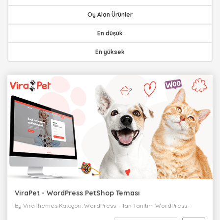
Oy Alan Ürünler
En düşük
En yüksek
ViraPet - WordPress PetShop Teması
By
ViraThemes
Kategori:
WordPress
-
İlan Tanıtım
WordPress
-
Eğlence
WordPress
-
Kişisel
WordPress
-
Kurumsal