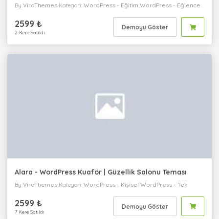
By
ViraThemes
Kategori:
WordPress
-
Eğitim
WordPress
-
Eğlence
WordPress
-
Kişisel
WordPress
-
Tek Sayfa
WordPress
-
Kurumsal
2599 ₺
Demoyu Göster
2 Kere Satıldı
Alara - WordPress Kuaför | Güzellik Salonu Teması
By
ViraThemes
Kategori:
WordPress
-
Kişisel
WordPress
-
Tek
Sayfa
WordPress
-
Sağlık / Medikal
WordPress
-
Kurumsal
2599 ₺
Demoyu Göster
7 Kere Satıldı